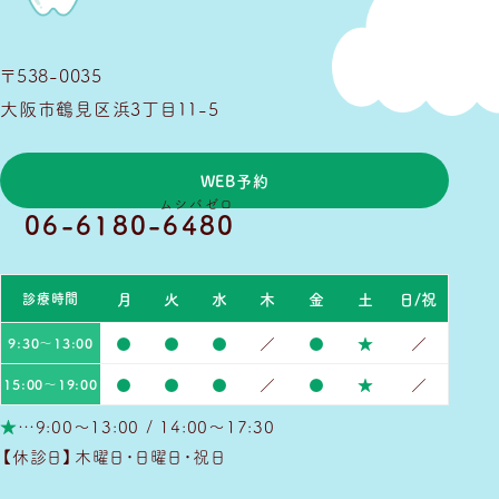
〒538-0035
大阪市鶴見区浜3丁目11-5
WEB予約
ムシバゼロ
06-6180-6480
月
火
水
木
金
土
日/祝
診療時間
●
●
●
／
●
★
／
9:30～13:00
●
●
●
／
●
★
／
15:00～19:00
★
…9:00～13:00 / 14:00～17:30
【休診日】木曜日・日曜日・祝日