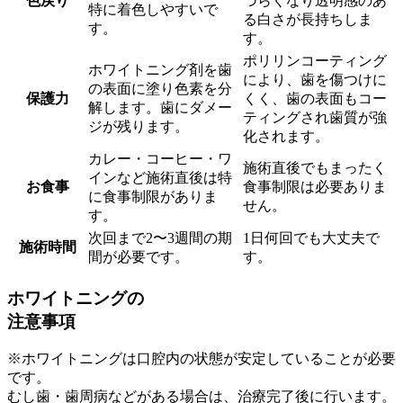
色戻り
づらくなり透明感のあ
特に着色しやすいで
る白さが長持ちしま
す。
す。
ポリリンコーティング
ホワイトニング剤を歯
により、歯を傷つけに
の表面に塗り色素を分
保護力
くく、歯の表面もコー
解します。歯にダメー
ティングされ歯質が強
ジが残ります。
化されます。
カレー・コーヒー・ワ
施術直後でもまったく
インなど施術直後は特
お食事
食事制限は必要ありま
に食事制限がありま
せん。
す。
次回まで2〜3週間の期
1日何回でも大丈夫で
施術時間
間が必要です。
す。
ホワイトニングの
注意事項
※ホワイトニングは口腔内の状態が安定していることが必要
です。
むし歯・歯周病などがある場合は、治療完了後に行います。