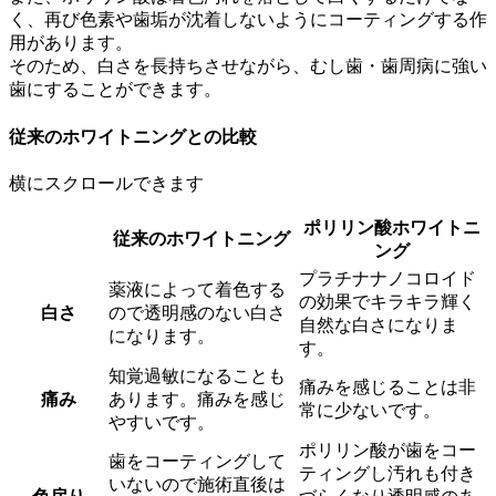
く、再び色素や歯垢が沈着しないようにコーティングする作
用があります。
そのため、白さを長持ちさせながら、むし歯・歯周病に強い
歯にすることができます。
従来のホワイトニングとの比較
横にスクロールできます
ポリリン酸ホワイトニ
従来のホワイトニング
ング
プラチナナノコロイド
薬液によって着色する
の効果でキラキラ輝く
白さ
ので透明感のない白さ
自然な白さになりま
になります。
す。
知覚過敏になることも
痛みを感じることは非
痛み
あります。痛みを感じ
常に少ないです。
やすいです。
ポリリン酸が歯をコー
歯をコーティングして
ティングし汚れも付き
いないので施術直後は