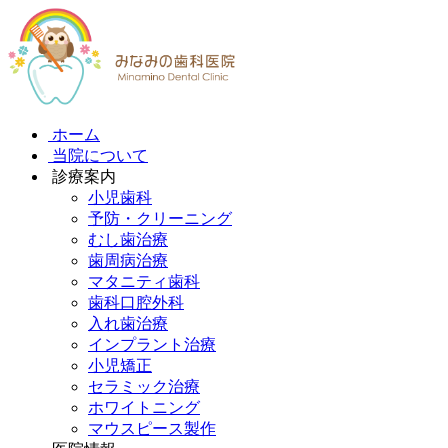
ホーム
当院について
診療案内
小児歯科
予防・クリーニング
むし歯治療
歯周病治療
マタニティ歯科
歯科口腔外科
入れ歯治療
インプラント治療
小児矯正
セラミック治療
ホワイトニング
マウスピース製作